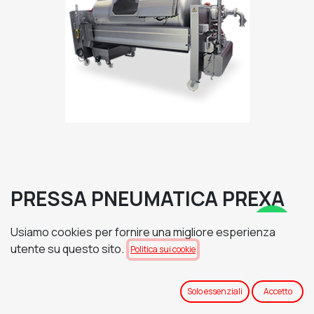
PRESSA PNEUMATICA PREXA
N22i - INFINITY
Usiamo cookies per fornire una migliore esperienza
TENSIONE DI ALIMENTAZIONE
utente su questo sito.
Politica sui cookie
Solo essenziali
Accetto
BASAMENTO