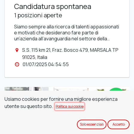
Candidatura spontanea
1 posizioni aperte
Siamo sempre alla ricerca di talenti appassionati
e motivati che desiderano fare parte di
un’azienda all’avanguardia nel settore della
vinificazione. Puleo progetta, realizza e sviluppa
Cerchiamo persone che condividano il nostro
S.S. 115 km 21, Fraz. Bosco 479, MARSALA TP
impianti hi-tech per il processo di vinificazione,
impegno per l’innovazione tecnologica e la
offrendo ai propri clienti soluzioni innovative e
91025, Italia
qualità, in grado di contribuire al nostro continuo
affidabili.
01/07/2025 04:54:55
successo su scala globale. Che tu sia un
Se credi di poter fare la differenza nel nostro
tecnico esperto, un ingegnere appassionato,
settore, invia la tua candidatura spontanea!
un professionista commerciale o un
neolaureato desideroso di crescere in un
contesto internazionale, da Puleo troverai
l'opportunità per mettere in gioco le tue
Usiamo cookies per fornire una migliore esperienza
competenze.
utente su questo sito.
Politica sui cookie
Solo essenziali
Accetto