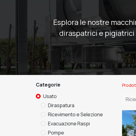
Esplora le nostre macchi
diraspatrici e pigiatric
Categorie
Prodot
Usato
Diraspatura
Ricevimento e Selezione
Evacuazione Raspi
Pompe