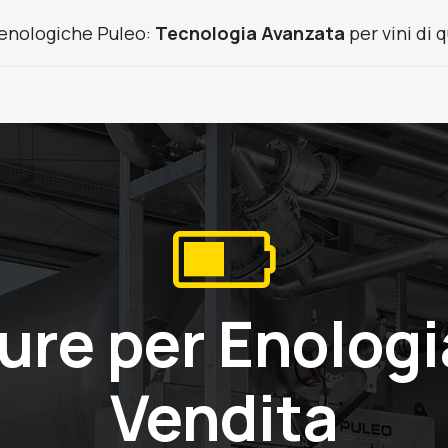
enologiche Puleo:
Tecnologia Avanzata
per vini di q
Prodotti Frutta
Usato
Cantine chiavi in mano
News
ure per Enologi
Vendita