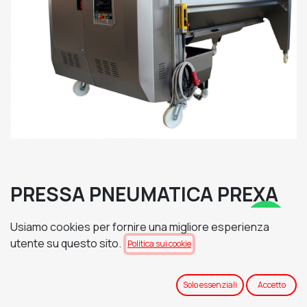
PRESSA PNEUMATICA PREXA
C30 - TANK CHIUSO
Usiamo cookies per fornire una migliore esperienza
TENSIONE DI ALIMENTAZIONE
utente su questo sito.
Politica sui cookie
Solo essenziali
Accetto
BASAMENTO