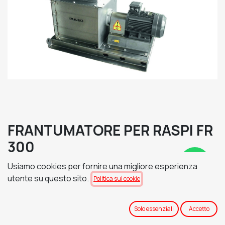
FRANTUMATORE PER RASPI FR
300
TENSIONE DI ALIMENTAZIONE
Usiamo cookies per fornire una migliore esperienza
utente su questo sito.
Politica sui cookie
Richiedi Preventivo
Solo essenziali
Accetto