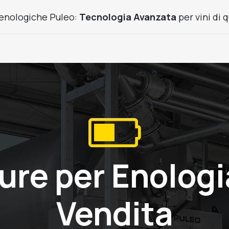
enologiche Puleo:
Tecnologia Avanzata
per vini di q
Prodotti Frutta
Usato
Cantine chiavi in mano
News
ure per Enologi
Vendita