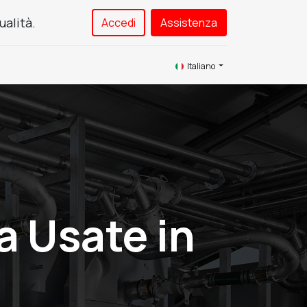
ualità.
Accedi
Assistenza​
Service
Contattaci
Italiano
a Usate in