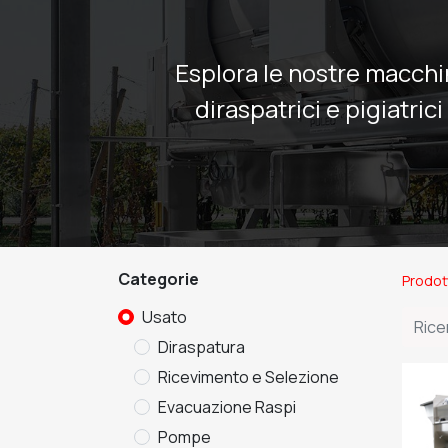
Esplora le nostre macchi
diraspatrici e pigiatric
Categorie
Prodot
Usato
Diraspatura
Ricevimento e Selezione
Evacuazione Raspi
Pompe