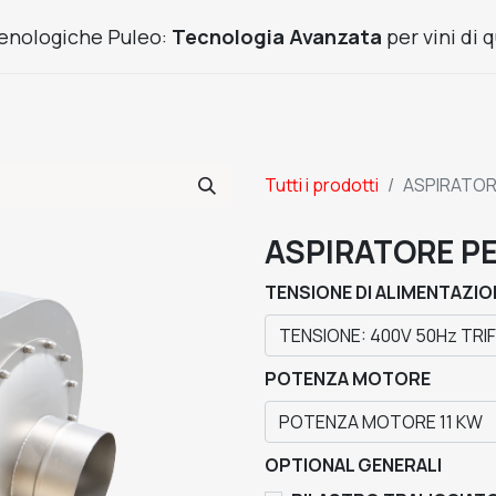
enologiche Puleo:
Tecnologia Avanzata
per vini di q
Prodotti Frutta
Usato
Cantine chiavi in mano
News
Tutti i prodotti
ASPIRATOR
ASPIRATORE PE
TENSIONE DI ALIMENTAZIO
POTENZA MOTORE
OPTIONAL GENERALI