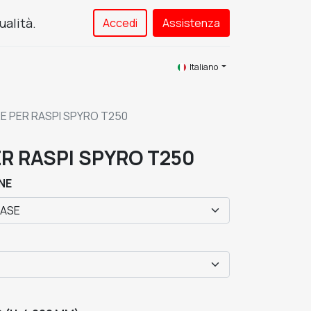
ualità.
Accedi
Assistenza​
Service
Contattaci
Italiano
E PER RASPI SPYRO T250
R RASPI SPYRO T250
NE