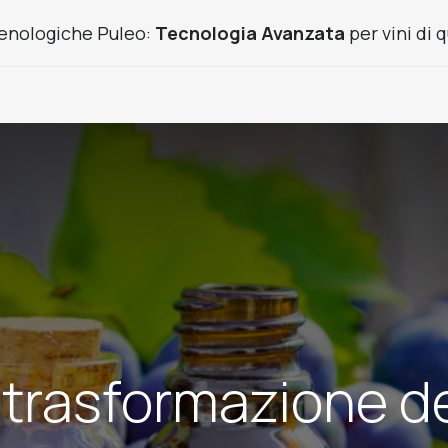
enologiche Puleo:
Tecnologia Avanzata
per vini di q
Prodotti Frutta
Usato
Cantine chiavi in mano
News
 trasformazione de