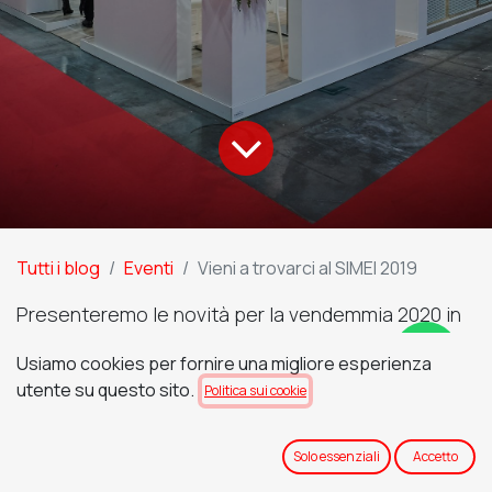
Tutti i blog
Eventi
Vieni a trovarci al SIMEI 2019
Presenteremo le novità per la vendemmia 2020 in
anteprima esclusivamente al SIMEI, il Salone
Usiamo cookies per fornire una migliore esperienza
Internazionale delle Macchine per l’Enologia e
utente su questo sito.
Politica sui cookie
l’Imbottigliamento, che si terrà a Milano dal 19 al 22
Novembre.
Solo essenziali
Accetto