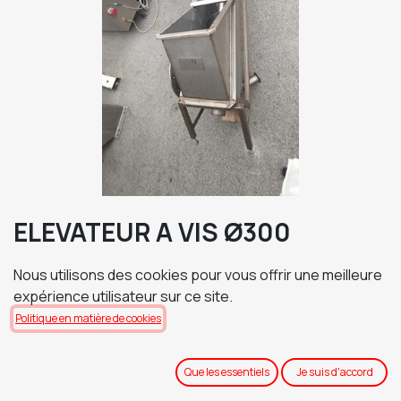
ELEVATEUR A VIS Ø300
D'OCCASION
Nous utilisons des cookies pour vous offrir une meilleure
LONGUEUR = 3000 mm
expérience utilisateur sur ce site.
HAUTEUR DE DÉCHARGEMENT ENVIRON = 1800 mm
Politique en matière de cookies
TRANSFERT DE COPEAUX = OK
VU ET APPROUVÉ
Que les essentiels
Je suis d'accord
Richiedi Preventivo