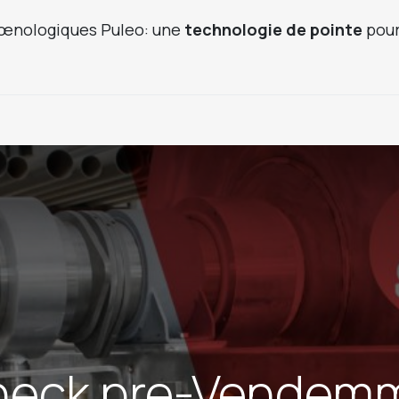
œnologiques Puleo: une
technologie de pointe
pour
oduits fruitiers
Produits utilisés
Caves clés en main
N
eck pre-Vendem