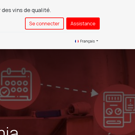
 des vins de qualité.
Se connecter
Assistance​
ews
Service
Contactez-nous
Français
mia