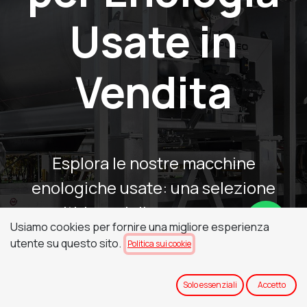
Usate in
Vendita
Esplora le nostre macchine
enologiche usate: una selezione
multi-brand di presse, pompe,
Usiamo cookies per fornire una migliore esperienza
diraspatrici e pigiatrici e altre
utente su questo sito.
Politica sui cookie
attrezzature enologiche per ogni fase
della vinificazione.
Solo essenziali
Accetto