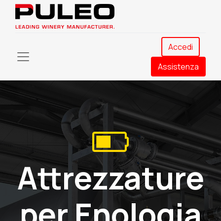
Accedi
Assistenza​
Attrezzature
per Enologia