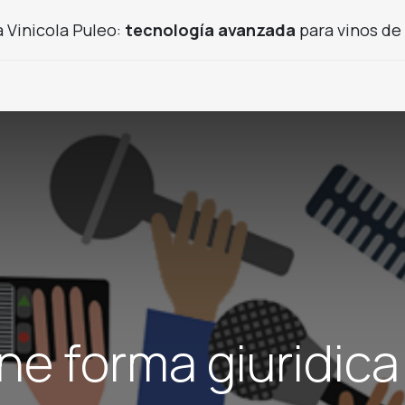
 Vinicola Puleo:
tecnología avanzada
para vinos de 
ctos frutícolas
Productos usados
Proyecto de bodeg
ne forma giuridica 