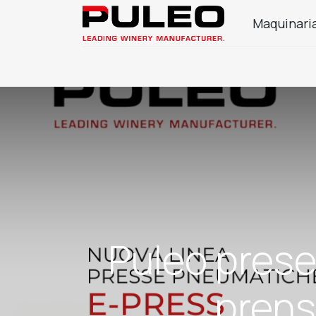
Maquinaria
Empresa
Productos enológicos
Produ
Puleo prese
prens