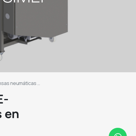
neumáticas en SIMEI
E-
 en