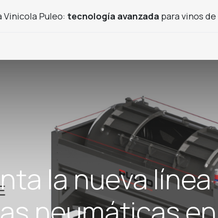
 Vinicola Puleo:
tecnología avanzada
para vinos de 
ctos frutícolas
Productos usados
Proyecto de bodeg
nta la nueva líne
as neumáticas en