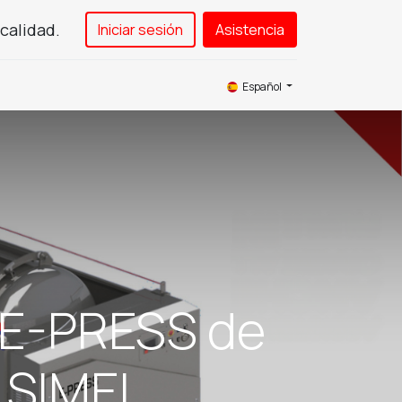
calidad.
Iniciar sesión
Asistencia​
as
News
Service
Contáctenos
Español
a E-PRESS de
 SIMEI