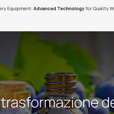
ery Equipment:
Advanced Technology
for Quality W
uice Sector Products
Used Products
Custom Winery
 trasformazione de