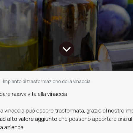
Impianto di trasformazione della vinaccia
dare nuova vita alla vinaccia
la vinaccia può essere trasformata, grazie al nostro im
ad alto valore aggiunto
che possono apportare una
ul
ua azienda.