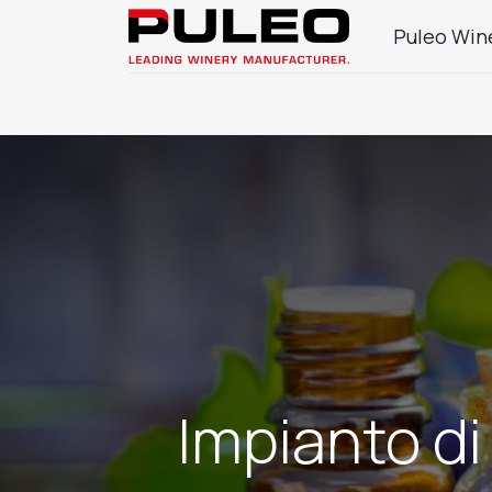
Puleo Win
Company
Wine Sector Products
J
Impianto di