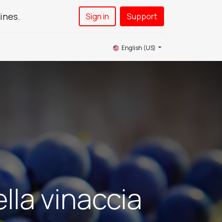
ines.
Sign in
Support​
News
Service
Contact Us
English (US)
lla vinaccia