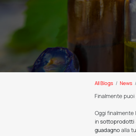
All Blogs
News
Finalmente puoi 
Oggi finalmente 
in
sottoprodotti 
guadagno
alla t