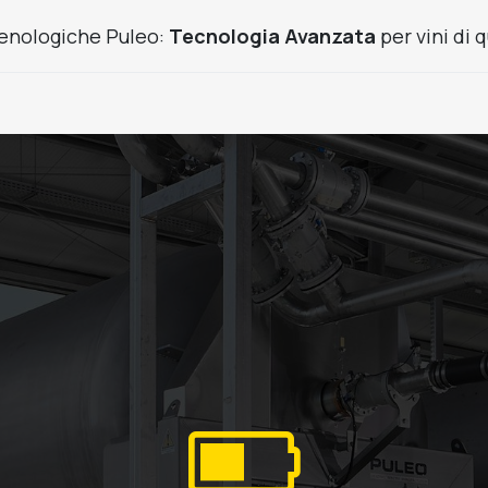
enologiche Puleo:
Tecnologia Avanzata
per vini di q
Prodotti Frutta
Usato
Cantine chiavi in mano
News