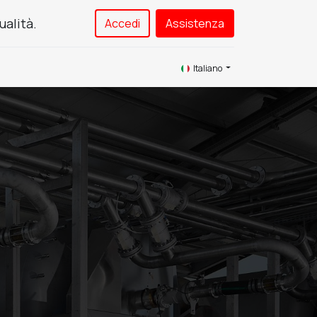
ualità.
Accedi
Assistenza​
Service
Contattaci
Italiano