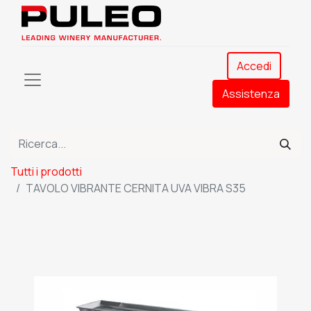
Accedi
Assistenza​
Tutti i prodotti
TAVOLO VIBRANTE CERNITA UVA VIBRA S35