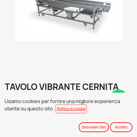
TAVOLO VIBRANTE CERNITA
UVA VIBRA S35
Usiamo cookies per fornire una migliore esperienza
TENSIONE DI ALIMENTAZIONE
utente su questo sito.
Politica sui cookie
Solo essenziali
Accetto
OPTIONAL GENERALI