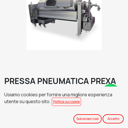
PRESSA PNEUMATICA PREXA
N22i - INFINITY
Usiamo cookies per fornire una migliore esperienza
TENSIONE DI ALIMENTAZIONE
utente su questo sito.
Politica sui cookie
Solo essenziali
Accetto
BASAMENTO