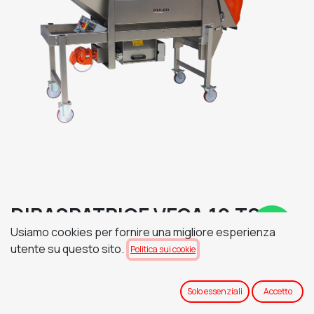
DIRASPATRICE VEGA 10 TS -
Usiamo cookies per fornire una migliore esperienza
TRAMOGGIA DI RICEZIONE A
utente su questo sito.
Politica sui cookie
SCIVOLO
TENSIONE DI ALIMENTAZIONE
Solo essenziali
Accetto