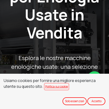
Usate in
Vendita
Esplora le nostre macchine
enologiche usate: una selezione
multi-brand di presse, pompe,
Usiamo cookies per fornire una migliore esperienza
diraspatrici e pigiatrici e altre
utente su questo sito.
Politica sui cookie
attrezzature enologiche per ogni fase
della vinificazione.
Solo essenziali
Accetto