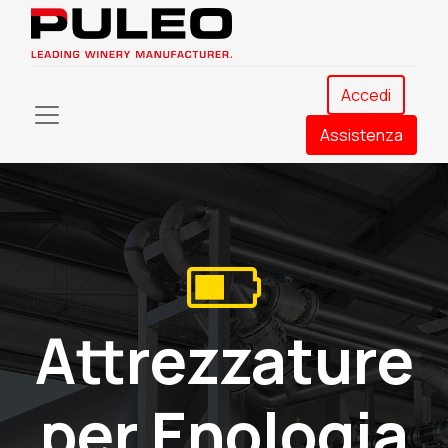
Accedi
Assistenza​
Attrezzature
per Enologia