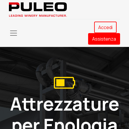
Accedi
Assistenza​
Attrezzature
per Enologia