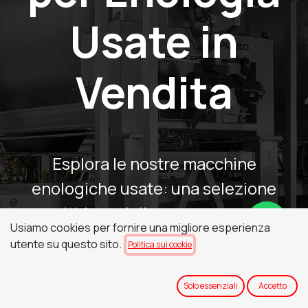
Usate in
Vendita
Esplora le nostre macchine
enologiche usate: una selezione
multi-brand di presse, pompe,
Usiamo cookies per fornire una migliore esperienza
diraspatrici e pigiatrici e altre
utente su questo sito.
Politica sui cookie
attrezzature enologiche per ogni fase
della vinificazione.
Solo essenziali
Accetto