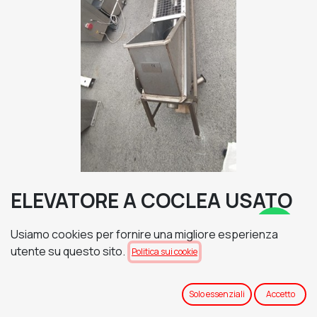
ELEVATORE A COCLEA USATO
Ø400 x 3.000 mm
Usiamo cookies per fornire una migliore esperienza
LUNGHEZZA = 3000 mm
utente su questo sito.
Politica sui cookie
ALTEZZA DI SCARICO CIRCA= 1800 mm
TRASFERIMENTO CIPPATO = OK
Solo essenziali
Accetto
VISTO E PIACIUTO