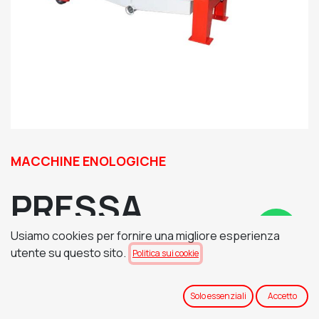
MACCHINE ENOLOGICHE
PRESSA
Usiamo cookies per fornire una migliore esperienza
CONTINUA
utente su questo sito.
Politica sui cookie
BICOCLEA
Solo essenziali
Accetto