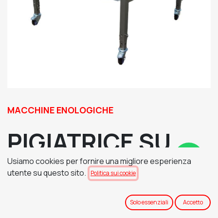
MACCHINE ENOLOGICHE
PIGIATRICE SU
Usiamo cookies per fornire una migliore esperienza
GAMBE
utente su questo sito.
Politica sui cookie
Solo essenziali
Accetto
PIGIATRICE