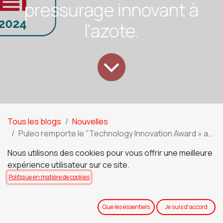
pressurage innovant à
l'azote.
Tous les blogs
Nouvelles
Puleo remporte le "Technology Innovation Award » au Simei avec PREXA N-INFINITY pour un pressurage innovant à l'azote.
Puleo remporte le
Nous utilisons des cookies pour vous offrir une meilleure
expérience utilisateur sur ce site.
"Technology Innovation
Politique en matière de cookies
Award » au Simei avec PREXA
N-INFINITY pour un
Que les essentiels
Je suis d'accord