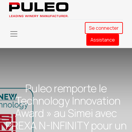
Se connecter
Assistance​
Puleo remporte le
"Technology Innovation
Award » au Simei avec
PREXA N-INFINITY pour un