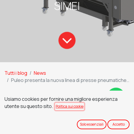
SIMEI
Tutti i blog
News
Puleo presenta la nuova linea di presse pneumatiche E-PRESS al SIMEI
Puleo presenta la nuova linea
Usiamo cookies per fornire una migliore esperienza
di presse pneumatiche E-
utente su questo sito.
Politica sui cookie
PRESS al SIMEI
Solo essenziali
Accetto
Siamo entusiasti di annunciare il lancio della nuova
linea E-PRESS, sviluppata appositamente per