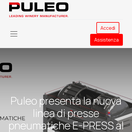
Accedi
Assistenza​
Puleo presenta la nuova
linea di presse
pneumatiche E-PRESS al