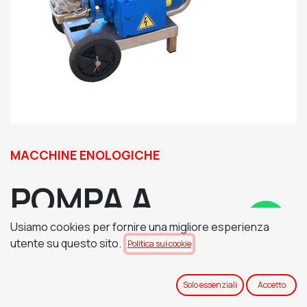
MACCHINE ENOLOGICHE
POMPA A
Usiamo cookies per fornire una migliore esperienza
GIRANTE
utente su questo sito.
Politica sui cookie
Solo essenziali
Accetto
POMPE CENTRIFUGHE