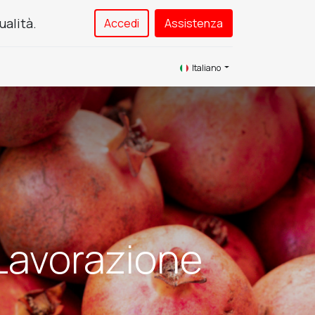
ualità.
Accedi
Assistenza​
Service
Contattaci
Italiano
Lavorazione