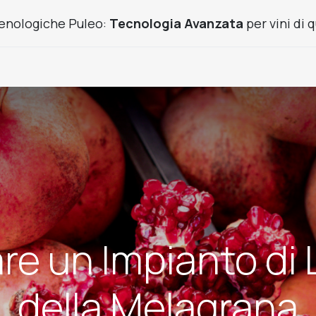
enologiche Puleo:
Tecnologia Avanzata
per vini di q
Prodotti Frutta
Usato
Cantine chiavi in mano
News
re un Impianto di 
della Melagrana