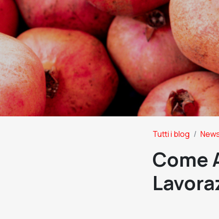
Tutti i blog
New
Come A
Lavora